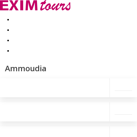
Akční nabídky
Last minute
First minute - Exotika a zim
Ammoudia