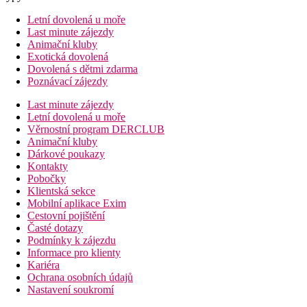
Letní dovolená u moře
Last minute zájezdy
Animační kluby
Exotická dovolená
Dovolená s dětmi zdarma
Poznávací zájezdy
Last minute zájezdy
Letní dovolená u moře
Věrnostní program DERCLUB
Animační kluby
Dárkové poukazy
Kontakty
Pobočky
Klientská sekce
Mobilní aplikace Exim
Cestovní pojištění
Časté dotazy
Podmínky k zájezdu
Informace pro klienty
Kariéra
Ochrana osobních údajů
Nastavení soukromí