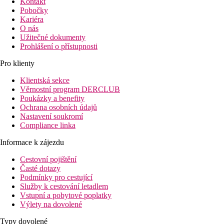
Kontakt
Pobočky
Kariéra
O nás
Užitečné dokumenty
Prohlášení o přístupnosti
Pro klienty
Klientská sekce
Věrnostní program DERCLUB
Poukázky a benefity
Ochrana osobních údajů
Nastavení soukromí
Compliance linka
Informace k zájezdu
Cestovní pojištění
Časté dotazy
Podmínky pro cestující
Služby k cestování letadlem
Vstupní a pobytové poplatky
Výlety na dovolené
Typy dovolené