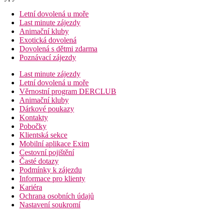
Letní dovolená u moře
Last minute zájezdy
Animační kluby
Exotická dovolená
Dovolená s dětmi zdarma
Poznávací zájezdy
Last minute zájezdy
Letní dovolená u moře
Věrnostní program DERCLUB
Animační kluby
Dárkové poukazy
Kontakty
Pobočky
Klientská sekce
Mobilní aplikace Exim
Cestovní pojištění
Časté dotazy
Podmínky k zájezdu
Informace pro klienty
Kariéra
Ochrana osobních údajů
Nastavení soukromí