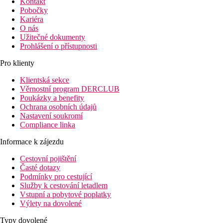
Kontakt
Pobočky
Kariéra
O nás
Užitečné dokumenty
Prohlášení o přístupnosti
Pro klienty
Klientská sekce
Věrnostní program DERCLUB
Poukázky a benefity
Ochrana osobních údajů
Nastavení soukromí
Compliance linka
Informace k zájezdu
Cestovní pojištění
Časté dotazy
Podmínky pro cestující
Služby k cestování letadlem
Vstupní a pobytové poplatky
Výlety na dovolené
Typy dovolené