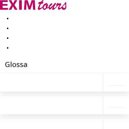
Akční nabídky
Last minute
First minute - Exotika a zim
Glossa