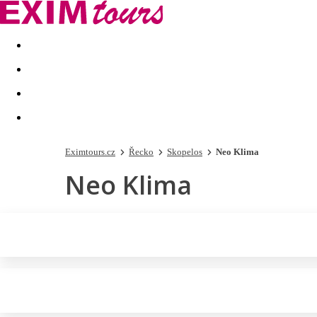
Akční nabídky
Last minute
First minute - Exotika a zim
Eximtours.cz
Řecko
Skopelos
Neo Klima
Neo Klima