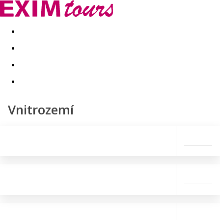
Akční nabídky
Last minute
First minute - Exotika a zim
Vnitrozemí