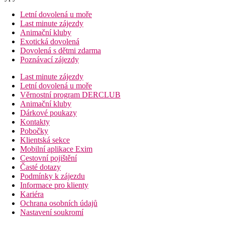
Letní dovolená u moře
Last minute zájezdy
Animační kluby
Exotická dovolená
Dovolená s dětmi zdarma
Poznávací zájezdy
Last minute zájezdy
Letní dovolená u moře
Věrnostní program DERCLUB
Animační kluby
Dárkové poukazy
Kontakty
Pobočky
Klientská sekce
Mobilní aplikace Exim
Cestovní pojištění
Časté dotazy
Podmínky k zájezdu
Informace pro klienty
Kariéra
Ochrana osobních údajů
Nastavení soukromí