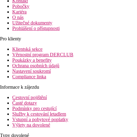
Kontakt
Pobočky
Kariéra
O nás
Užitečné dokumenty
Prohlášení o přístupnosti
Pro klienty
Klientská sekce
Věrnostní program DERCLUB
Poukázky a benefity
Ochrana osobních údajů
Nastavení soukromí
Compliance linka
Informace k zájezdu
Cestovní pojištění
Časté dotazy
Podmínky pro cestující
Služby k cestování letadlem
Vstupní a pobytové poplatky
Výlety na dovolené
Typy dovolené