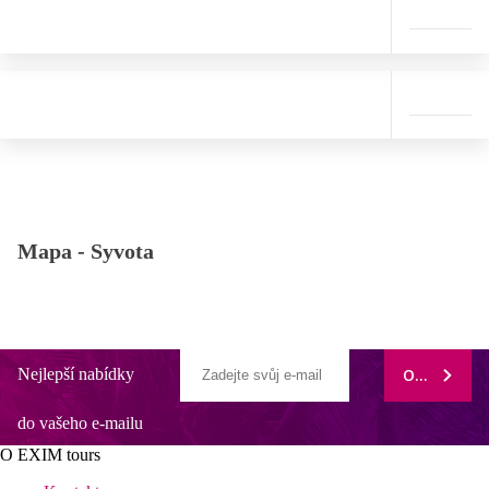
Mapa -
Syvota
Nejlepší nabídky
ODEBÍRAT
do vašeho e-mailu
O EXIM tours