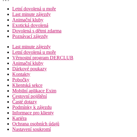
Letní dovolená u moře
Last minute zájezdy
Animační kluby
Exotická dovolená
Dovolená s dětmi zdarma
Poznávací zájezdy
Last minute zájezdy
Letní dovolená u moře
Věrnostní program DERCLUB
Animační kluby
Dárkové poukazy
Kontakty
Pobočky
Klientská sekce
Mobilní aplikace Exim
Cestovní pojištění
Časté dotazy
Podmínky k zájezdu
Informace pro klienty
Kariéra
Ochrana osobních údajů
Nastavení soukromí