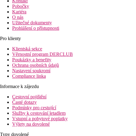
Kontakt
Pobočky
Kariéra
O nás
Užitečné dokumenty
Prohlášení o přístupnosti
Pro klienty
Klientská sekce
Věrnostní program DERCLUB
Poukázky a benefity
Ochrana osobních údajů
Nastavení soukromí
Compliance linka
Informace k zájezdu
Cestovní pojištění
Časté dotazy
Podmínky pro cestující
Služby k cestování letadlem
Vstupní a pobytové poplatky
Výlety na dovolené
Typy dovolené