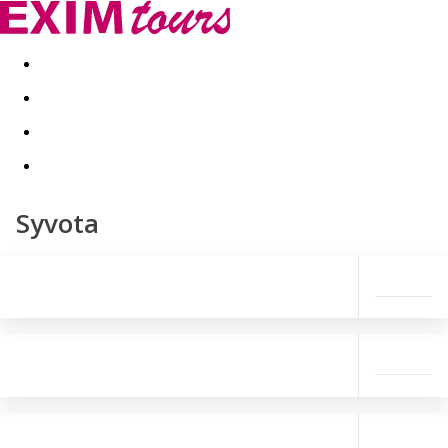
Akční nabídky
Last minute
First minute - Exotika a zim
Syvota