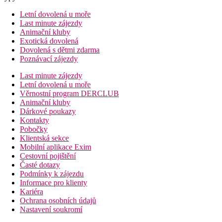
Letní dovolená u moře
Last minute zájezdy
Animační kluby
Exotická dovolená
Dovolená s dětmi zdarma
Poznávací zájezdy
Last minute zájezdy
Letní dovolená u moře
Věrnostní program DERCLUB
Animační kluby
Dárkové poukazy
Kontakty
Pobočky
Klientská sekce
Mobilní aplikace Exim
Cestovní pojištění
Časté dotazy
Podmínky k zájezdu
Informace pro klienty
Kariéra
Ochrana osobních údajů
Nastavení soukromí