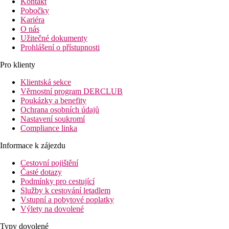
Kontakt
Pobočky
Kariéra
O nás
Užitečné dokumenty
Prohlášení o přístupnosti
Pro klienty
Klientská sekce
Věrnostní program DERCLUB
Poukázky a benefity
Ochrana osobních údajů
Nastavení soukromí
Compliance linka
Informace k zájezdu
Cestovní pojištění
Časté dotazy
Podmínky pro cestující
Služby k cestování letadlem
Vstupní a pobytové poplatky
Výlety na dovolené
Typy dovolené