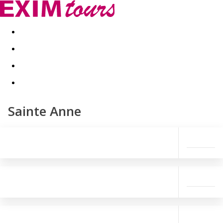
Akční nabídky
Last minute
First minute - Exotika a zim
Sainte Anne