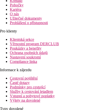
Kontakt
Pobočky
Kariéra
O nás
Užitečné dokumenty
Prohlášení o přístupnosti
Pro klienty
Klientská sekce
Věrnostní program DERCLUB
Poukázky a benefity
Ochrana osobních údajů
Nastavení soukromí
Compliance linka
Informace k zájezdu
Cestovní pojištění
Časté dotazy
Podmínky pro cestující
Služby k cestování letadlem
Vstupní a pobytové poplatky
Výlety na dovolené
Typy dovolené