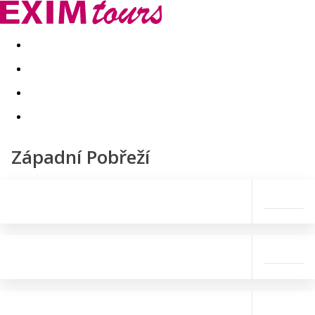
Akční nabídky
Last minute
First minute - Exotika a zim
Západní Pobřeží