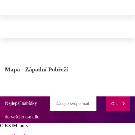
Mapa -
Západní Pobřeží
Nejlepší nabídky
ODEBÍRAT
do vašeho e-mailu
O EXIM tours