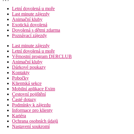
Letní dovolená u moře
Last minute zájezdy
Animační kluby
Exotická dovolená
Dovolená s dětmi zdarma
Poznávací zájezdy
Last minute zájezdy
Letní dovolená u moře
Věrnostní program DERCLUB
Animační kluby
Dárkové poukazy
Kontakty
Pobočky
Klientská sekce
Mobilní aplikace Exim
Cestovní pojištění
Časté dotazy
Podmínky k zájezdu
Informace pro klienty
Kariéra
Ochrana osobních údajů
Nastavení soukromí