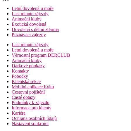
Letní dovolená u moře
Last minute zájezdy
Animační kluby
Exotická dovolená
Dovolená s dětmi zdarma
Poznávací zájezdy
Last minute zájezdy
Letní dovolená u moře
Věrnostní program DERCLUB
Animační kluby
Dárkové poukazy
Kontakty
Pobočky
Klientská sekce
Mobilní aplikace Exim
Cestovní pojištění
Časté dotazy
Podmínky k zájezdu
Informace pro klienty
Kariéra
Ochrana osobních údajů
Nastavení soukromí