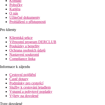
Kontakt
Pobočky
Kariéra
O nás
Užitečné dokumenty
Prohlášení o přístupnosti
Pro klienty
Klientská sekce
Věrnostní program DERCLUB
Poukázky a benefity
Ochrana osobních údajů
Nastavení soukromí
Compliance linka
Informace k zájezdu
Cestovní pojištění
Časté dotazy
Podmínky pro cestující
Služby k cestování letadlem
Vstupní a pobytové poplatky
Výlety na dovolené
Typy dovolené