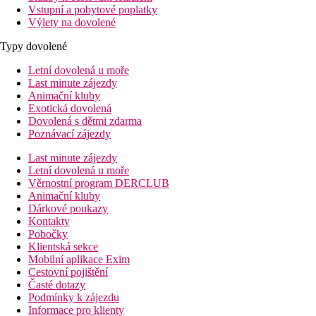
Vstupní a pobytové poplatky
Výlety na dovolené
Typy dovolené
Letní dovolená u moře
Last minute zájezdy
Animační kluby
Exotická dovolená
Dovolená s dětmi zdarma
Poznávací zájezdy
Last minute zájezdy
Letní dovolená u moře
Věrnostní program DERCLUB
Animační kluby
Dárkové poukazy
Kontakty
Pobočky
Klientská sekce
Mobilní aplikace Exim
Cestovní pojištění
Časté dotazy
Podmínky k zájezdu
Informace pro klienty