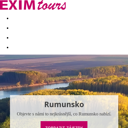
Akční nabídky
Last minute
First minute - Exotika a zim
Rumunsko
Objevte s námi to nejkrásnější, co Rumunsko nabízí.
ZOBRAZIT ZÁJEZDY