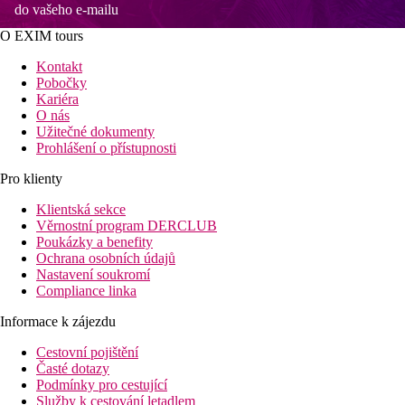
do vašeho e-mailu
O EXIM tours
Kontakt
Pobočky
Kariéra
O nás
Užitečné dokumenty
Prohlášení o přístupnosti
Pro klienty
Klientská sekce
Věrnostní program DERCLUB
Poukázky a benefity
Ochrana osobních údajů
Nastavení soukromí
Compliance linka
Informace k zájezdu
Cestovní pojištění
Časté dotazy
Podmínky pro cestující
Služby k cestování letadlem