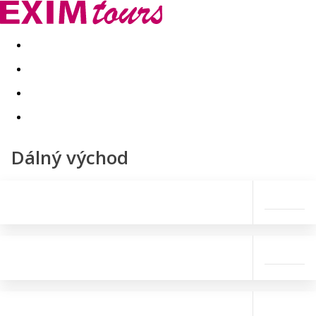
Akční nabídky
Last minute
First minute - Exotika a zim
Dálný východ