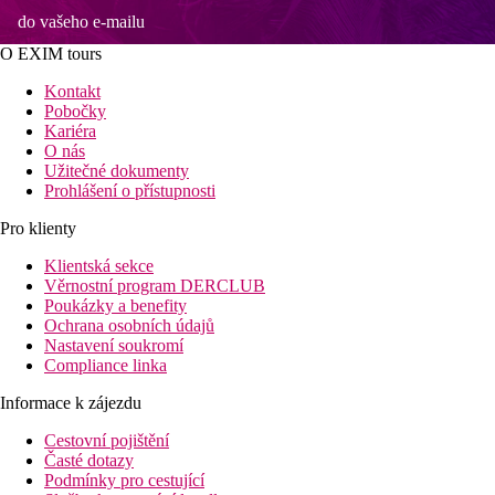
do vašeho e-mailu
O EXIM tours
Kontakt
Pobočky
Kariéra
O nás
Užitečné dokumenty
Prohlášení o přístupnosti
Pro klienty
Klientská sekce
Věrnostní program DERCLUB
Poukázky a benefity
Ochrana osobních údajů
Nastavení soukromí
Compliance linka
Informace k zájezdu
Cestovní pojištění
Časté dotazy
Podmínky pro cestující