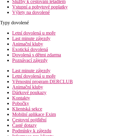
Služby k cestování letadlem
Vstupní a pobytové poplatky
Výlety na dovolené
Typy dovolené
Letní dovolená u moře
Last minute zájezdy
Animační kluby
Exotická dovolená
Dovolená s dětmi zdarma
Poznávací zájezdy
Last minute zájezdy
Letní dovolená u moře
Věrnostní program DERCLUB
Animační kluby
Dárkové poukazy
Kontakty
Pobočky
Klientská sekce
Mobilní aplikace Exim
Cestovní pojištění
Časté dotazy
Podmínky k zájezdu