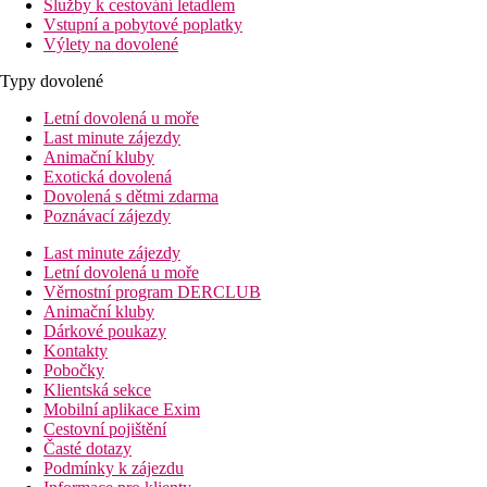
Služby k cestování letadlem
Vstupní a pobytové poplatky
Výlety na dovolené
Typy dovolené
Letní dovolená u moře
Last minute zájezdy
Animační kluby
Exotická dovolená
Dovolená s dětmi zdarma
Poznávací zájezdy
Last minute zájezdy
Letní dovolená u moře
Věrnostní program DERCLUB
Animační kluby
Dárkové poukazy
Kontakty
Pobočky
Klientská sekce
Mobilní aplikace Exim
Cestovní pojištění
Časté dotazy
Podmínky k zájezdu