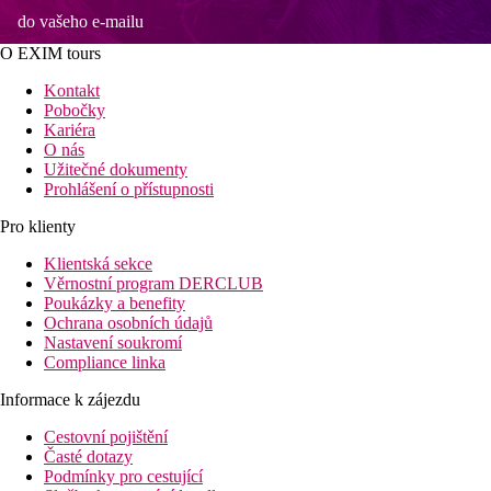
do vašeho e-mailu
O EXIM tours
Kontakt
Pobočky
Kariéra
O nás
Užitečné dokumenty
Prohlášení o přístupnosti
Pro klienty
Klientská sekce
Věrnostní program DERCLUB
Poukázky a benefity
Ochrana osobních údajů
Nastavení soukromí
Compliance linka
Informace k zájezdu
Cestovní pojištění
Časté dotazy
Podmínky pro cestující