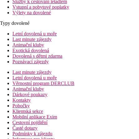
Služby k cestování letadlem
Vstupní a pobytové poplatky
Výlety na dovolené
Typy dovolené
Letní dovolená u moře
Last minute zájezdy
Animační kluby
Exotická dovolená
Dovolená s dětmi zdarma
Poznávací zájezdy
Last minute zájezdy
Letní dovolená u moře
Věrnostní program DERCLUB
Animační kluby
Dárkové poukazy
Kontakty
Pobočky
Klientská sekce
Mobilní aplikace Exim
Cestovní pojištění
Časté dotazy
Podmínky k zájezdu