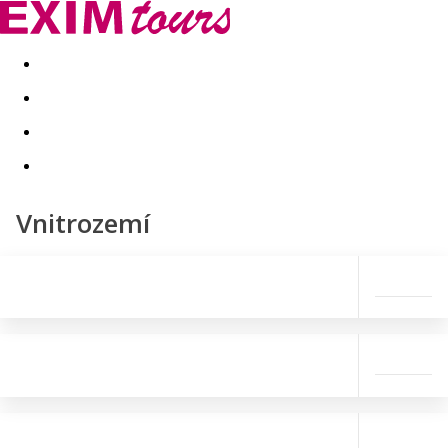
Akční nabídky
Last minute
First minute - Exotika a zim
Vnitrozemí