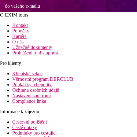
do vašeho e-mailu
O EXIM tours
Kontakt
Pobočky
Kariéra
O nás
Užitečné dokumenty
Prohlášení o přístupnosti
Pro klienty
Klientská sekce
Věrnostní program DERCLUB
Poukázky a benefity
Ochrana osobních údajů
Nastavení soukromí
Compliance linka
Informace k zájezdu
Cestovní pojištění
Časté dotazy
Podmínky pro cestující