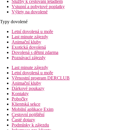
Služby k cestování letadlem
Vstupní a pobytové poplatky
Výlety na dovolené
Typy dovolené
Letní dovolená u moře
Last minute zájezdy
Animační kluby
Exotická dovolená
Dovolená s dětmi zdarma
Poznávací zájezdy
Last minute zájezdy
Letní dovolená u moře
Věrnostní program DERCLUB
Animační kluby
Dárkové poukazy
Kontakty
Pobočky
Klientská sekce
Mobilní aplikace Exim
Cestovní pojištění
Časté dotazy
Podmínky k zájezdu