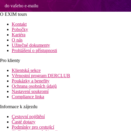
do vašeho e-mailu
O EXIM tours
Kontakt
Pobočky
Kariéra
O nás
Užitečné dokumenty
Prohlášení o přístupnosti
Pro klienty
Klientská sekce
Věrnostní program DERCLUB
Poukázky a benefity
Ochrana osobních údajů
Nastavení soukromí
Compliance linka
Informace k zájezdu
Cestovní pojištění
Časté dotazy
Podmínky pro cestující