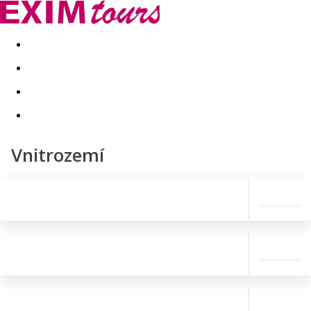
Akční nabídky
Last minute
First minute - Exotika a zim
Vnitrozemí