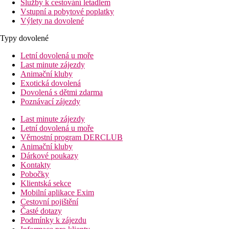
Služby k cestování letadlem
Vstupní a pobytové poplatky
Výlety na dovolené
Typy dovolené
Letní dovolená u moře
Last minute zájezdy
Animační kluby
Exotická dovolená
Dovolená s dětmi zdarma
Poznávací zájezdy
Last minute zájezdy
Letní dovolená u moře
Věrnostní program DERCLUB
Animační kluby
Dárkové poukazy
Kontakty
Pobočky
Klientská sekce
Mobilní aplikace Exim
Cestovní pojištění
Časté dotazy
Podmínky k zájezdu