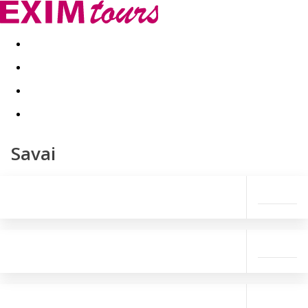
Akční nabídky
Last minute
First minute - Exotika a zim
Savai