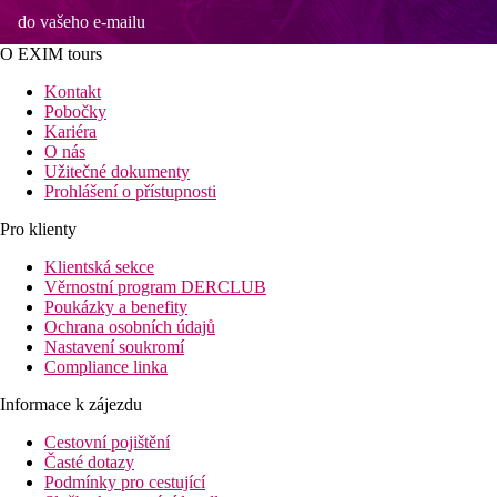
do vašeho e-mailu
O EXIM tours
Kontakt
Pobočky
Kariéra
O nás
Užitečné dokumenty
Prohlášení o přístupnosti
Pro klienty
Klientská sekce
Věrnostní program DERCLUB
Poukázky a benefity
Ochrana osobních údajů
Nastavení soukromí
Compliance linka
Informace k zájezdu
Cestovní pojištění
Časté dotazy
Podmínky pro cestující