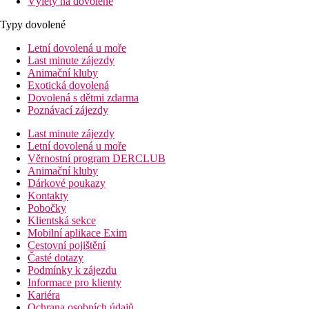
Výlety na dovolené
Typy dovolené
Letní dovolená u moře
Last minute zájezdy
Animační kluby
Exotická dovolená
Dovolená s dětmi zdarma
Poznávací zájezdy
Last minute zájezdy
Letní dovolená u moře
Věrnostní program DERCLUB
Animační kluby
Dárkové poukazy
Kontakty
Pobočky
Klientská sekce
Mobilní aplikace Exim
Cestovní pojištění
Časté dotazy
Podmínky k zájezdu
Informace pro klienty
Kariéra
Ochrana osobních údajů