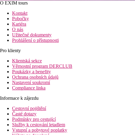
O EXIM tours
Kontakt
Pobočky
Kariéra
O nás
Užitečné dokumenty
Prohlášení o přístupnosti
Pro klienty
Klientská sekce
Věrnostní program DERCLUB
Poukázky a benefity
Ochrana osobních údajů
Nastavení soukromí
Compliance linka
Informace k zájezdu
Cestovní pojištění
Časté dotazy
Podmínky pro cestující
Služby k cestování letadlem
Vstupní a pobytové poplatky