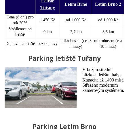
Letiště
Letím Brno
Letím Brno 2
Tuřany
Cena (8 dní) pro
1 450 Kč
od 1 000 Kč
od 1 000 Kč
rok 2026
Vzdálenost od
0 km
2,7 km
8,5 km
letiště
mikrobusem (cca 3
mikrobusem (cca
Doprava na letiště
bez dopravy
minuty)
10 minut)
Parking letiště
Tuřany
V bezprostřední
blízkosti letištní haly.
Kapacita až 1400 míst.
Střeženo moderním
kamerovým systémem.
Parking
Letím Brno