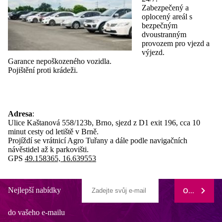
Zabezpečený a
oplocený areál s
bezpečným
dvoustranným
provozem pro vjezd a
výjezd.
Garance nepoškozeného vozidla.
Pojištění proti krádeži.
Adresa
:
Ulice Kaštanová 558/123b, Brno, sjezd z D1 exit 196, cca 10
minut cesty od letiště v Brně.
Projíždí se vrátnicí Agro Tuřany a dále podle navigačních
návěstidel až k parkovišti.
GPS
49.158365, 16.639553
Nejlepší nabídky
ODEBÍRAT
do vašeho e-mailu