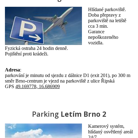
Hlídané parkoviště.
Doba přepravy z
parkoviště na letiště
cca 3 min.
Garance
nepoškozeného
vozidla.
Fyzická ostraha 24 hodin denně.
Pojištění proti krádeži.
Adresa
:
parkování je minutu od sjezdu z dálnice D1 (exit 201), po 300 m
směr Brno-centrum je vjezd na parkoviště z ulice Řipská
GPS
49.169778, 16.686909
Parking
Letím Brno 2
Kamerový systém,
hlídaný osvětlený areál
24/7.