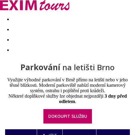
Akční nabídky
Last minute
First minute - Exotika a zim
Parkování
na letišti Brno
Využijte výhodné parkování v Brně přímo na letišti nebo v jeho
těsné blízkosti. Moderní parkoviště nabízí moderní kamerový
systém, ostrahu i pojištění proti krádeži.
Některé doplňkové služby lze objednat nejpozději
3 dny před
odletem
.
DOKOUPIT SLUŽBU