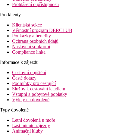
Prohlášení o přístupnosti
Pro klienty
Klientská sekce
Věrnostní program DERCLUB
Poukázky a benefity
Ochrana osobních údajů
Nastavení soukromí
Compliance linka
Informace k zájezdu
Cestovní pojištění
Časté dotazy
Podmínky pro cestující
Služby k cestování letadlem
Vstupní a pobytové poplatky
Výlety na dovolené
Typy dovolené
Letní dovolená u moře
Last minute zájezdy
Animační kluby