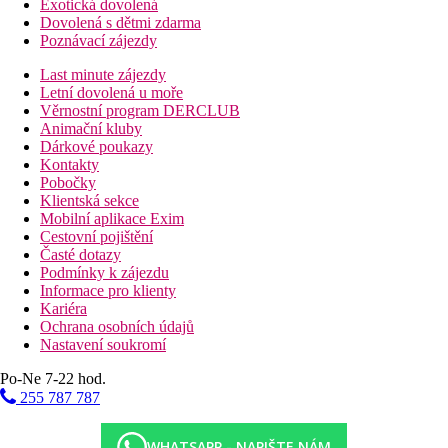
Exotická dovolená
Dovolená s dětmi zdarma
Poznávací zájezdy
Last minute zájezdy
Letní dovolená u moře
Věrnostní program DERCLUB
Animační kluby
Dárkové poukazy
Kontakty
Pobočky
Klientská sekce
Mobilní aplikace Exim
Cestovní pojištění
Časté dotazy
Podmínky k zájezdu
Informace pro klienty
Kariéra
Ochrana osobních údajů
Nastavení soukromí
Po-Ne 7-22 hod.
255 787 787
WHATSAPP - NAPIŠTE NÁM