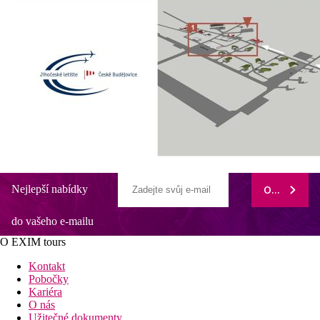
Nejlepší nabídky
ODEBÍRAT
do vašeho e-mailu
O EXIM tours
Kontakt
Pobočky
Kariéra
O nás
Užitečné dokumenty