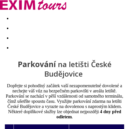
Akční nabídky
Last minute
First minute - Exotika a zim
Parkování
na letišti České
Budějovice
Dopřejte si pohodlný začátek vaší nezapomenutelné dovolené a
nechejte váš vůz na bezpečném parkovišti v areálu letiště.
Parkování se nachází v pěší vzdálenosti od samotného terminálu,
čímž ušetříte spoustu času. Využijte parkování zdarma na letišti
České Budějovice a vyrazte na dovolenou s naprostým klidem.
Některé doplňkové služby lze objednat nejpozději
4 dny před
odletem
.