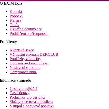
O EXIM tours
Kontakt
Pobočky
Kariéra
O nás
Užitečné dokumenty
Prohlášení o přístupnosti
Pro klienty
Klientská sekce
Věrnostní program DERCLUB
Poukázky a benefity
Ochrana osobních údajů
Nastavení soukromí
Compliance linka
Informace k zájezdu
Cestovní pojištění
Časté dotazy
Podmínky pro cestující
Služby k cestování letadlem
Vstupní a pobytové poplatky