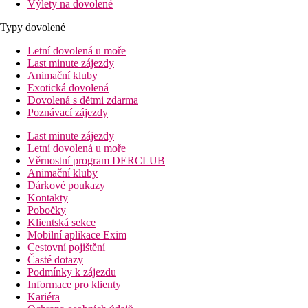
Výlety na dovolené
Typy dovolené
Letní dovolená u moře
Last minute zájezdy
Animační kluby
Exotická dovolená
Dovolená s dětmi zdarma
Poznávací zájezdy
Last minute zájezdy
Letní dovolená u moře
Věrnostní program DERCLUB
Animační kluby
Dárkové poukazy
Kontakty
Pobočky
Klientská sekce
Mobilní aplikace Exim
Cestovní pojištění
Časté dotazy
Podmínky k zájezdu
Informace pro klienty
Kariéra