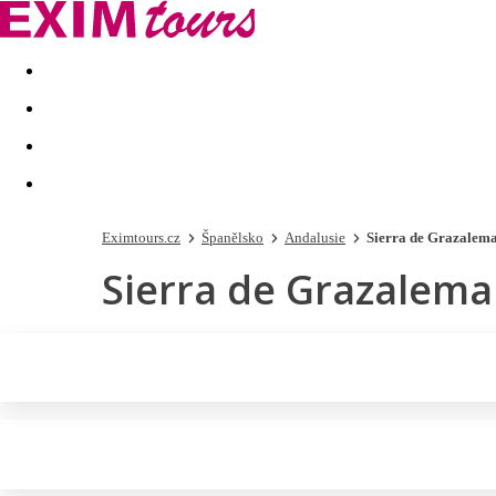
Akční nabídky
Last minute
First minute - Exotika a zim
Eximtours.cz
Španělsko
Andalusie
Sierra de Grazalem
Sierra de Grazalema