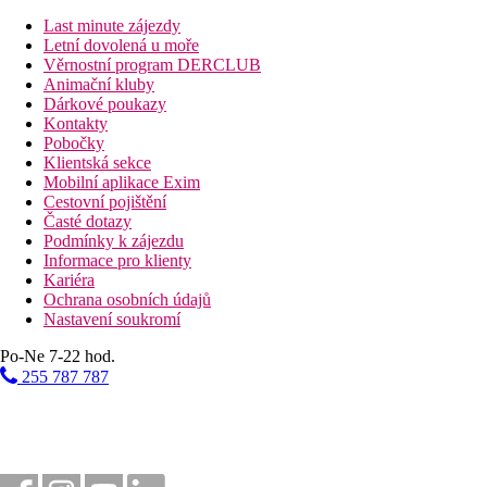
Slunečníky u bazénu
Last minute zájezdy
Letní dovolená u moře
Fotogalerie
Věrnostní program DERCLUB
Animační kluby
Dárkové poukazy
Kontakty
Pobočky
Klientská sekce
Mobilní aplikace Exim
Cestovní pojištění
Časté dotazy
Podmínky k zájezdu
Informace pro klienty
Kariéra
Ochrana osobních údajů
Nastavení soukromí
Po-Ne 7-22 hod.
255 787 787