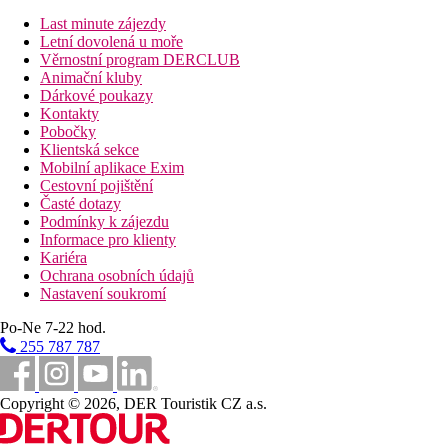
nápojů
Last minute zájezdy
Letní dovolená u moře
Stravování
Věrnostní program DERCLUB
Bez stravy
Animační kluby
Dárkové poukazy
Vzdálenosti
Kontakty
Pobočky
17 km
Klientská sekce
Vzdálenost od nejbližšího letiště
Mobilní aplikace Exim
Cestovní pojištění
Bazény
Časté dotazy
Podmínky k zájezdu
Informace pro klienty
Lehátka a slunečníky u bazénu zdarma
Kariéra
Bar u bazénu
Ochrana osobních údajů
Nastavení soukromí
Fotogalerie
Po-Ne 7-22 hod.
255 787 787
Copyright © 2026, DER Touristik CZ a.s.