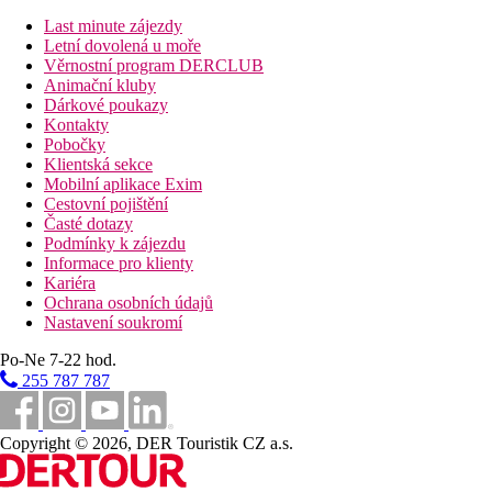
hotelu je nespočet barů a restaurací. Turistické centrum
Last minute zájezdy
Barcelony je v docházkové vzdálenosti.
Letní dovolená u moře
Věrnostní program DERCLUB
Stravování
Animační kluby
Ubytování je bez stravování.
Dárkové poukazy
Kontakty
Vzdálenosti
Pobočky
Klientská sekce
18 km
Mobilní aplikace Exim
Vzdálenost od nejbližšího letiště
Cestovní pojištění
Časté dotazy
Bazény
Podmínky k zájezdu
Informace pro klienty
Kariéra
Lehátka u bazénu
Ochrana osobních údajů
Slunečníky u bazénu
Nastavení soukromí
Fotogalerie
Po-Ne 7-22 hod.
255 787 787
Copyright © 2026, DER Touristik CZ a.s.