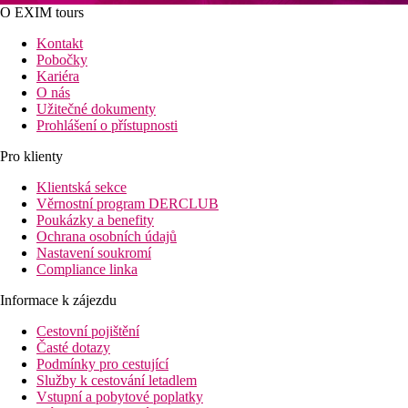
O EXIM tours
Kontakt
Pobočky
Kariéra
O nás
Užitečné dokumenty
Prohlášení o přístupnosti
Pro klienty
Klientská sekce
Věrnostní program DERCLUB
Poukázky a benefity
Ochrana osobních údajů
Nastavení soukromí
Compliance linka
Informace k zájezdu
Cestovní pojištění
Časté dotazy
Podmínky pro cestující
Služby k cestování letadlem
Vstupní a pobytové poplatky