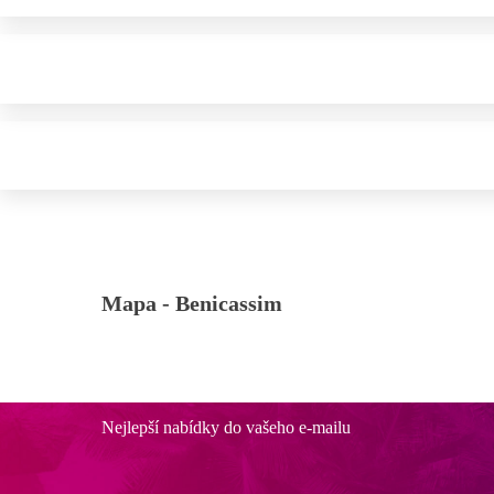
Mapa -
Benicassim
Nejlepší nabídky do vašeho e-mailu