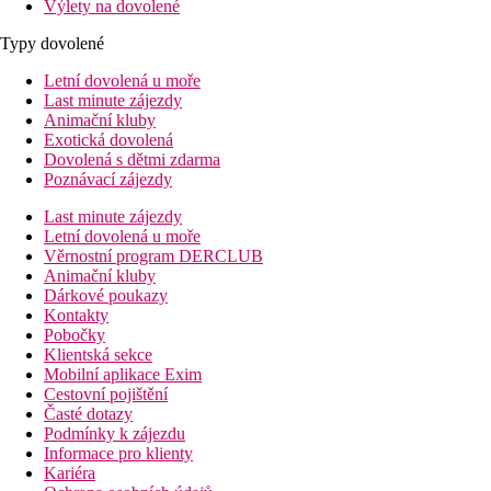
Výlety na dovolené
Typy dovolené
Letní dovolená u moře
Last minute zájezdy
Animační kluby
Exotická dovolená
Dovolená s dětmi zdarma
Poznávací zájezdy
Last minute zájezdy
Letní dovolená u moře
Věrnostní program DERCLUB
Animační kluby
Dárkové poukazy
Kontakty
Pobočky
Klientská sekce
Mobilní aplikace Exim
Cestovní pojištění
Časté dotazy
Podmínky k zájezdu
Informace pro klienty
Kariéra