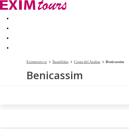
Akční nabídky
Last minute
First minute - Exotika a zim
Eximtours.cz
Španělsko
Costa del Azahar
Benicassim
Benicassim