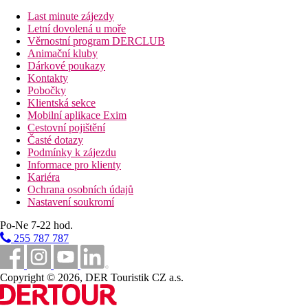
výše uvedené vybavení)
Last minute zájezdy
Letní dovolená u moře
Studio, Promo:
horší umístění pokojů.
Věrnostní program DERCLUB
Studio, Comfort:
renovované v roce 2020, prostornější
Animační kluby
(cca 30 m2).
Dárkové poukazy
Apartmá:
obývací pokoj s rozkládací pohovkou a
Kontakty
kuchyňským koutem, oddělená ložnice, prostornější (cca
Pobočky
45 m2).
Klientská sekce
Rodinné apartmá:
prostorný obývací pokoj s rozkládací
Mobilní aplikace Exim
pohovkou a kuchyňským koutem, oddělená ložnice,
Cestovní pojištění
prostornější (cca 50 m2).
Časté dotazy
Apartmá, Comfort
: renovované v roce 2020, obývací
Podmínky k zájezdu
pokoj s rozkládací pohovkou a kuchyňským koutem,
Informace pro klienty
oddělená ložnice, TV v každé místnosti, prostornější (cca
Kariéra
45 m2).
Ochrana osobních údajů
Apartmá, 1 ložnice, Výhled moře
: obývací pokoj s
Nastavení soukromí
rozkládací pohovkou a kuchyňským koutem, oddělená
ložnice, TV v každé místnosti, WiFi, prostornější (cca 45
Po-Ne 7-22 hod.
m2), výhled na moře.
255 787 787
Apartmá, 2 ložnice, výhled moře
: obývací pokoj s
rozkládací pohovkou a kuchyňským koutem, 2 oddělené
ložnice (dvě samostatná lůžka v první ložnici, ve druhé
Copyright © 2026, DER Touristik CZ a.s.
lůžko 135 cm x 190 cm), TV v každé místnosti, WiFi,
prostornější (cca 45 m2), výhled na moře. Některé s
balkonem nebo terasou.