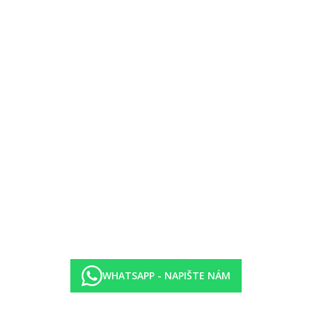
ovaného menu
lienty. Pohyb po areálu a vstup do bazénu speciálně upraven.
telových barech a restauracích, nevyčerpaný zůstatek bude na konci po
l-hotel-ibiza/
WHATSAPP - NAPIŠTE NÁM
vislosti na kategorii hotelu. Taxa není zahrnuta v ceně zájezdu a musí
ných hygienických či protiepidemických opatření v dané destinaci.