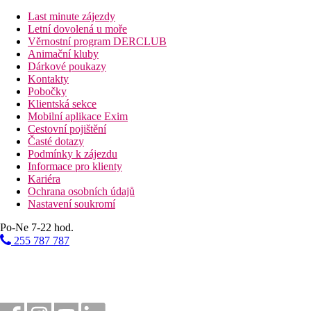
Fotogalerie
Last minute zájezdy
Letní dovolená u moře
Věrnostní program DERCLUB
Animační kluby
Dárkové poukazy
Kontakty
Pobočky
Klientská sekce
Mobilní aplikace Exim
Cestovní pojištění
Časté dotazy
Podmínky k zájezdu
Informace pro klienty
Kariéra
Ochrana osobních údajů
Nastavení soukromí
Po-Ne 7-22 hod.
255 787 787