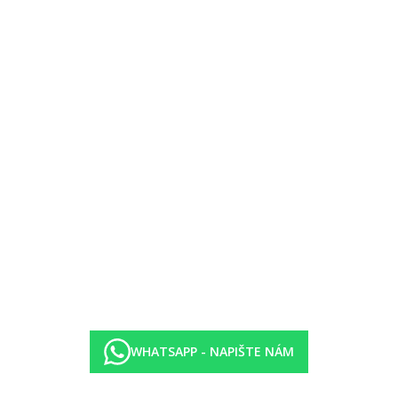
ápěním (centrálním), varnou konvicí (zdarma), minibarem (za poplatek)
ápěním (centrálním), varnou konvicí (zdarma), minibarem (za poplatek)
WHATSAPP - NAPIŠTE NÁM