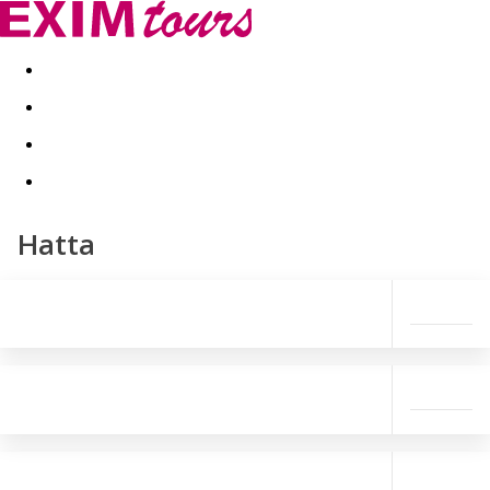
Akční nabídky
Last minute
First minute - Exotika a zim
Hatta