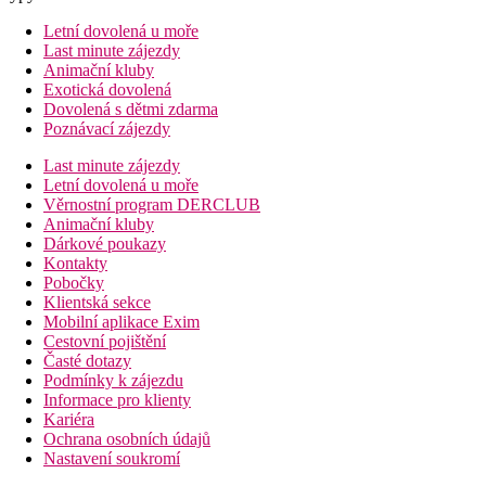
Letní dovolená u moře
Last minute zájezdy
Animační kluby
Exotická dovolená
Dovolená s dětmi zdarma
Poznávací zájezdy
Last minute zájezdy
Letní dovolená u moře
Věrnostní program DERCLUB
Animační kluby
Dárkové poukazy
Kontakty
Pobočky
Klientská sekce
Mobilní aplikace Exim
Cestovní pojištění
Časté dotazy
Podmínky k zájezdu
Informace pro klienty
Kariéra
Ochrana osobních údajů
Nastavení soukromí