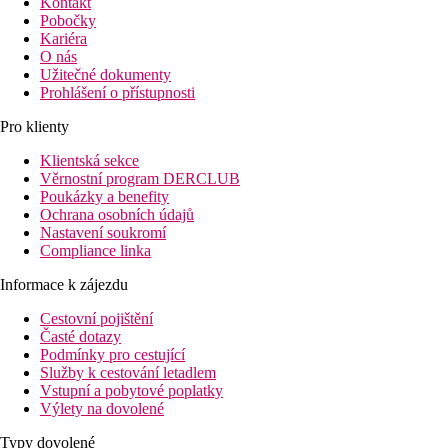
Kontakt
Pobočky
Kariéra
O nás
Užitečné dokumenty
Prohlášení o přístupnosti
Pro klienty
Klientská sekce
Věrnostní program DERCLUB
Poukázky a benefity
Ochrana osobních údajů
Nastavení soukromí
Compliance linka
Informace k zájezdu
Cestovní pojištění
Časté dotazy
Podmínky pro cestující
Služby k cestování letadlem
Vstupní a pobytové poplatky
Výlety na dovolené
Typy dovolené