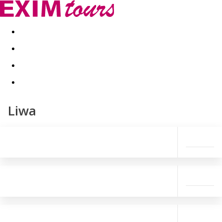
Akční nabídky
Last minute
First minute - Exotika a zim
Liwa