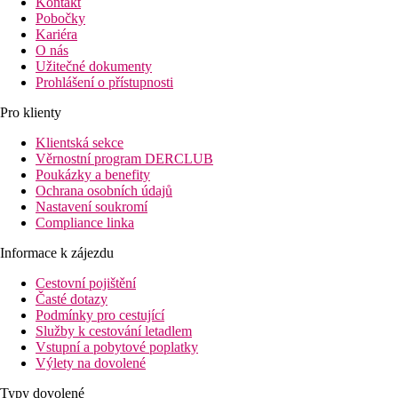
Kontakt
Pobočky
Kariéra
O nás
Užitečné dokumenty
Prohlášení o přístupnosti
Pro klienty
Klientská sekce
Věrnostní program DERCLUB
Poukázky a benefity
Ochrana osobních údajů
Nastavení soukromí
Compliance linka
Informace k zájezdu
Cestovní pojištění
Časté dotazy
Podmínky pro cestující
Služby k cestování letadlem
Vstupní a pobytové poplatky
Výlety na dovolené
Typy dovolené