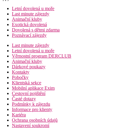
Letní dovolená u moře
Last minute zájezdy
Animační kluby
Exotická dovolená
Dovolená s dětmi zdarma
Poznávací zájezdy
Last minute zájezdy
Letní dovolená u moře
Věrnostní program DERCLUB
Animační kluby
Dárkové poukazy
Kontakty
Pobočky
Klientská sekce
Mobilní aplikace Exim
Cestovní pojištění
Časté dotazy
Podmínky k zájezdu
Informace pro klienty
Kariéra
Ochrana osobních údajů
Nastavení soukromí