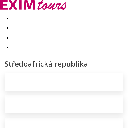
Akční nabídky
Last minute
First minute - Exotika a zim
Středoafrická republika