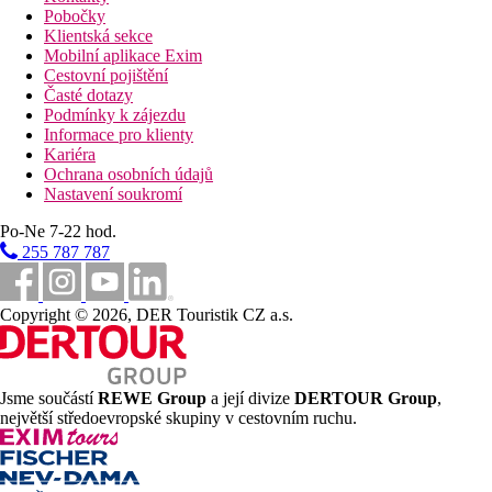
Pobočky
Klientská sekce
Mobilní aplikace Exim
Cestovní pojištění
Časté dotazy
Podmínky k zájezdu
Informace pro klienty
Kariéra
Ochrana osobních údajů
Nastavení soukromí
Po-Ne 7-22 hod.
255 787 787
Copyright © 2026, DER Touristik CZ a.s.
Jsme součástí
REWE Group
a její divize
DERTOUR Group
,
největší středoevropské skupiny v cestovním ruchu.