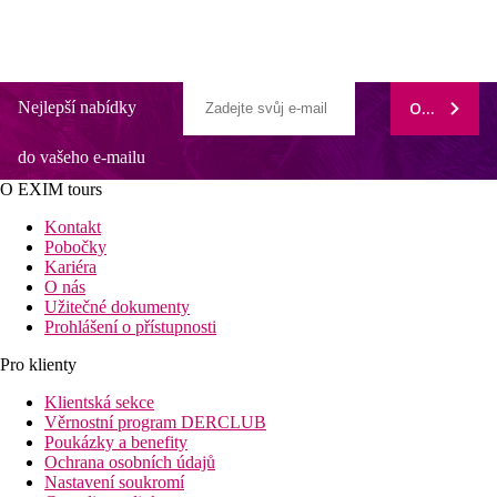
Nejlepší nabídky
ODEBÍRAT
do vašeho e-mailu
O EXIM tours
Kontakt
Pobočky
Kariéra
O nás
Užitečné dokumenty
Prohlášení o přístupnosti
Pro klienty
Klientská sekce
Věrnostní program DERCLUB
Poukázky a benefity
Ochrana osobních údajů
Nastavení soukromí