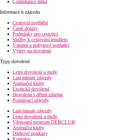
Compliance linka
Informace k zájezdu
Cestovní pojištění
Časté dotazy
Podmínky pro cestující
Služby k cestování letadlem
Vstupní a pobytové poplatky
Výlety na dovolené
Typy dovolené
Letní dovolená u moře
Last minute zájezdy
Animační kluby
Exotická dovolená
Dovolená s dětmi zdarma
Poznávací zájezdy
Last minute zájezdy
Letní dovolená u moře
Věrnostní program DERCLUB
Animační kluby
Dárkové poukazy
Kontakty