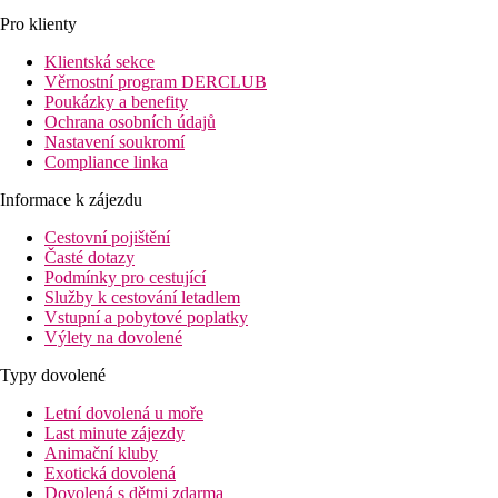
Pro klienty
Klientská sekce
Věrnostní program DERCLUB
Poukázky a benefity
Ochrana osobních údajů
Nastavení soukromí
Compliance linka
Informace k zájezdu
Cestovní pojištění
Časté dotazy
Podmínky pro cestující
Služby k cestování letadlem
Vstupní a pobytové poplatky
Výlety na dovolené
Typy dovolené
Letní dovolená u moře
Last minute zájezdy
Animační kluby
Exotická dovolená
Dovolená s dětmi zdarma