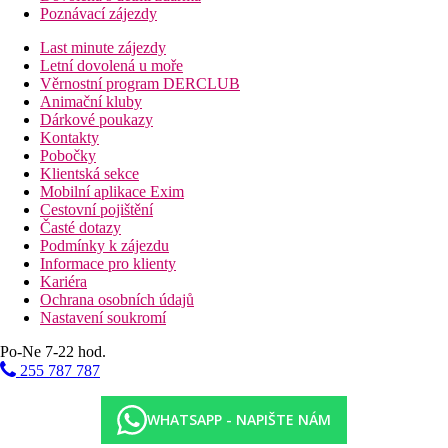
Poznávací zájezdy
Last minute zájezdy
Letní dovolená u moře
Věrnostní program DERCLUB
Animační kluby
Dárkové poukazy
Kontakty
Pobočky
Klientská sekce
Mobilní aplikace Exim
Cestovní pojištění
Časté dotazy
Podmínky k zájezdu
Informace pro klienty
Kariéra
Ochrana osobních údajů
Nastavení soukromí
Po-Ne 7-22 hod.
255 787 787
WHATSAPP - NAPIŠTE NÁM