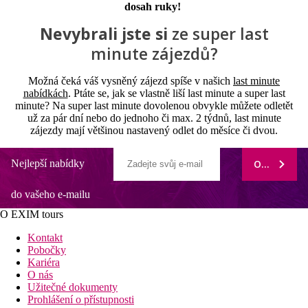
dosah ruky!
Nevybrali jste si
ze super last
minute zájezdů?
Možná čeká váš vysněný zájezd spíše v našich
last minute
nabídkách
. Ptáte se, jak se vlastně liší last minute a super last
minute? Na super last minute dovolenou obvykle můžete odletět
už za pár dní nebo do jednoho či max. 2 týdnů, last minute
zájezdy mají většinou nastavený odlet do měsíce či dvou.
Nejlepší nabídky
ODEBÍRAT
do vašeho e-mailu
O EXIM tours
Kontakt
Pobočky
Kariéra
O nás
Užitečné dokumenty
Prohlášení o přístupnosti