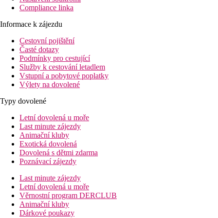
Compliance linka
Informace k zájezdu
Cestovní pojištění
Časté dotazy
Podmínky pro cestující
Služby k cestování letadlem
Vstupní a pobytové poplatky
Výlety na dovolené
Typy dovolené
Letní dovolená u moře
Last minute zájezdy
Animační kluby
Exotická dovolená
Dovolená s dětmi zdarma
Poznávací zájezdy
Last minute zájezdy
Letní dovolená u moře
Věrnostní program DERCLUB
Animační kluby
Dárkové poukazy