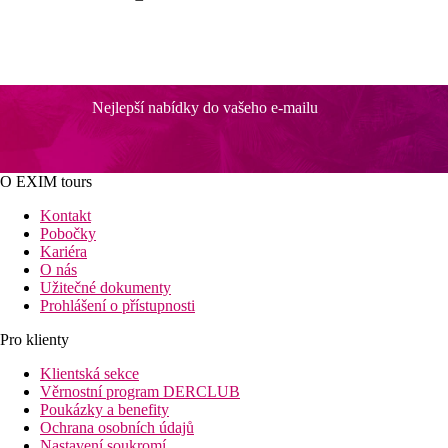
Nejlepší nabídky do vašeho e-mailu
O EXIM tours
Kontakt
Pobočky
Kariéra
O nás
Užitečné dokumenty
Prohlášení o přístupnosti
Pro klienty
Klientská sekce
Věrnostní program DERCLUB
Poukázky a benefity
Ochrana osobních údajů
Nastavení soukromí