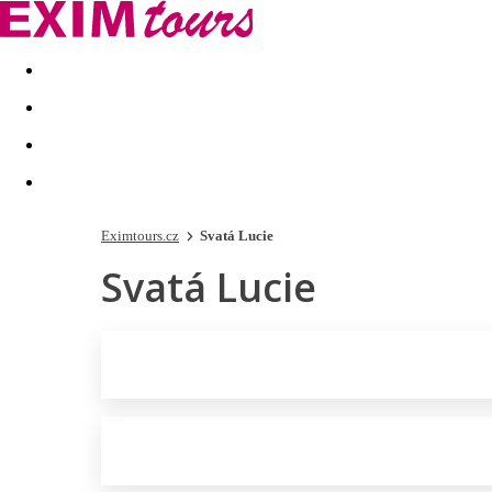
Akční nabídky
Last minute
First minute - Exotika a zim
Eximtours.cz
Svatá Lucie
Svatá Lucie