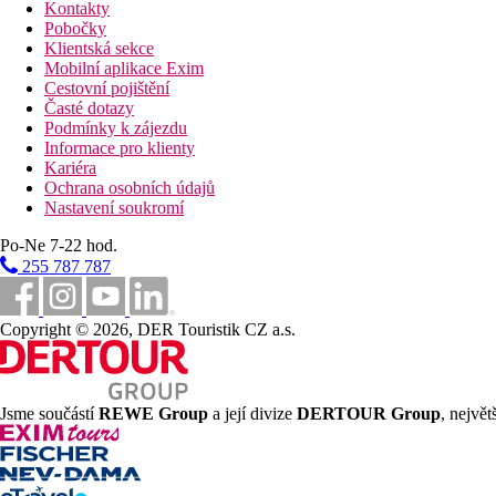
Kontakty
Pobočky
Klientská sekce
Mobilní aplikace Exim
Cestovní pojištění
Časté dotazy
Podmínky k zájezdu
Informace pro klienty
Kariéra
Ochrana osobních údajů
Nastavení soukromí
Po-Ne 7-22 hod.
255 787 787
Copyright © 2026, DER Touristik CZ a.s.
Jsme součástí
REWE Group
a její divize
DERTOUR Group
, nejvě