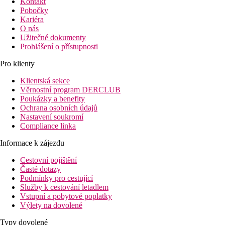
Kontakt
Pobočky
Kariéra
O nás
Užitečné dokumenty
Prohlášení o přístupnosti
Pro klienty
Klientská sekce
Věrnostní program DERCLUB
Poukázky a benefity
Ochrana osobních údajů
Nastavení soukromí
Compliance linka
Informace k zájezdu
Cestovní pojištění
Časté dotazy
Podmínky pro cestující
Služby k cestování letadlem
Vstupní a pobytové poplatky
Výlety na dovolené
Typy dovolené