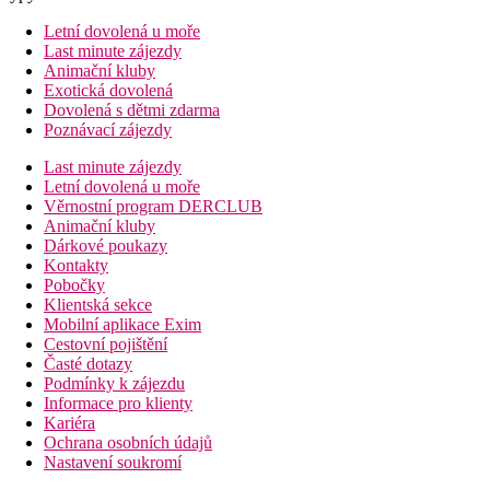
Letní dovolená u moře
Last minute zájezdy
Animační kluby
Exotická dovolená
Dovolená s dětmi zdarma
Poznávací zájezdy
Last minute zájezdy
Letní dovolená u moře
Věrnostní program DERCLUB
Animační kluby
Dárkové poukazy
Kontakty
Pobočky
Klientská sekce
Mobilní aplikace Exim
Cestovní pojištění
Časté dotazy
Podmínky k zájezdu
Informace pro klienty
Kariéra
Ochrana osobních údajů
Nastavení soukromí