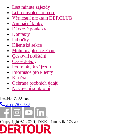
Stravování
Last minute zájezdy
Snídaně formou bufetu
Letní dovolená u moře
Věrnostní program DERCLUB
Vzdálenosti
Animační kluby
Dárkové poukazy
100 m
Kontakty
Centrum města
Pobočky
Klientská sekce
Fotogalerie
Mobilní aplikace Exim
Cestovní pojištění
Časté dotazy
Podmínky k zájezdu
Informace pro klienty
Kariéra
Ochrana osobních údajů
Nastavení soukromí
Po-Ne 7-22 hod.
255 787 787
Copyright © 2026, DER Touristik CZ a.s.