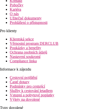
Kontakt
Pobočky
Kariéra
O nás
Užitečné dokumenty
Prohlášení o přístupnosti
Pro klienty
Klientská sekce
Věrnostní program DERCLUB
Poukázky a benefity
Ochrana osobních údajů
Nastavení soukromí
Compliance linka
Informace k zájezdu
Cestovní pojištění
Časté dotazy
Podmínky pro cestující
Služby k cestování letadlem
Vstupní a pobytové poplatky
Výlety na dovolené
Typy dovolené