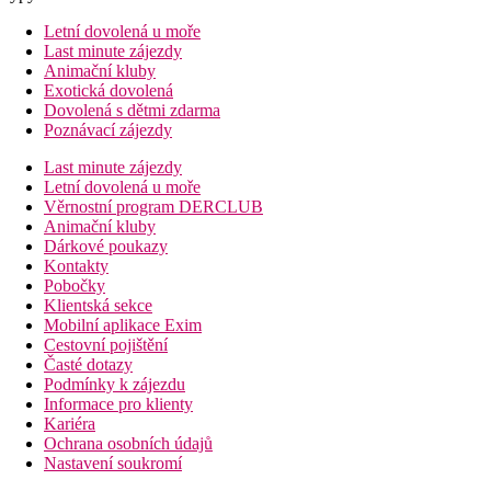
Letní dovolená u moře
Last minute zájezdy
Animační kluby
Exotická dovolená
Dovolená s dětmi zdarma
Poznávací zájezdy
Last minute zájezdy
Letní dovolená u moře
Věrnostní program DERCLUB
Animační kluby
Dárkové poukazy
Kontakty
Pobočky
Klientská sekce
Mobilní aplikace Exim
Cestovní pojištění
Časté dotazy
Podmínky k zájezdu
Informace pro klienty
Kariéra
Ochrana osobních údajů
Nastavení soukromí