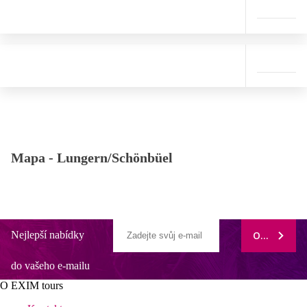
Mapa -
Lungern/Schönbüel
Nejlepší nabídky
ODEBÍRAT
do vašeho e-mailu
O EXIM tours