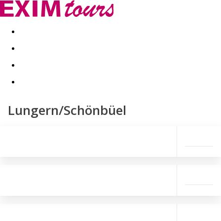
Akční nabídky
Last minute
First minute - Exotika a zim
Lungern/Schönbüel