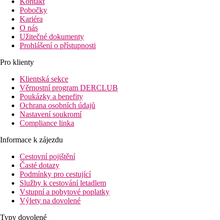
Kontakt
Pobočky
Kariéra
O nás
Užitečné dokumenty
Prohlášení o přístupnosti
Pro klienty
Klientská sekce
Věrnostní program DERCLUB
Poukázky a benefity
Ochrana osobních údajů
Nastavení soukromí
Compliance linka
Informace k zájezdu
Cestovní pojištění
Časté dotazy
Podmínky pro cestující
Služby k cestování letadlem
Vstupní a pobytové poplatky
Výlety na dovolené
Typy dovolené