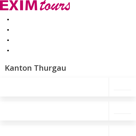
Akční nabídky
Last minute
First minute - Exotika a zim
Kanton Thurgau