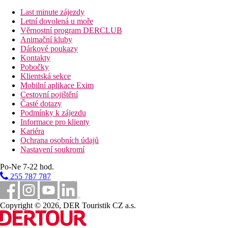
Last minute zájezdy
vybavenost apartmánů
Letní dovolená u moře
Věrnostní program DERCLUB
TV sat./ chromecast přístup přes USB, fén, trouba, myčka nádobí
Animační kluby
Dárkové poukazy
důležité upozornění
Kontakty
Skipas je zahrnut v ceně ubytování.
Pobočky
Klientská sekce
upozornění
Mobilní aplikace Exim
Cestovní pojištění
parkování je nutné nahlásit ihned při potvrzení přihlášky!
Časté dotazy
Podmínky k zájezdu
délka pobytu
Informace pro klienty
Kariéra
pevně dané týdenní pobyty od / do soboty
Ochrana osobních údajů
Nastavení soukromí
Vzdálenosti
Po-Ne 7-22 hod.
255 787 787
980 km
Praha
1170 km
Copyright © 2026, DER Touristik CZ a.s.
Brno