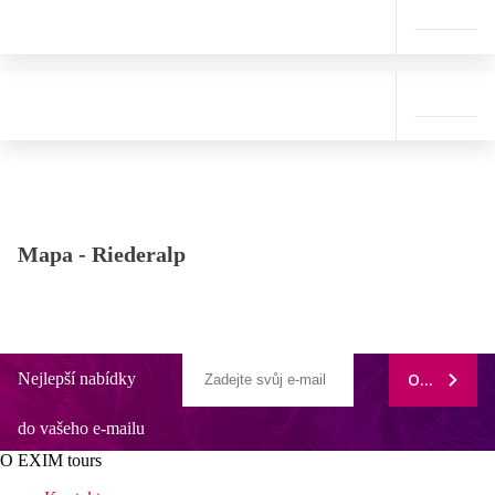
Mapa -
Riederalp
Nejlepší nabídky
ODEBÍRAT
do vašeho e-mailu
O EXIM tours