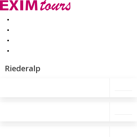
Akční nabídky
Last minute
First minute - Exotika a zim
Riederalp