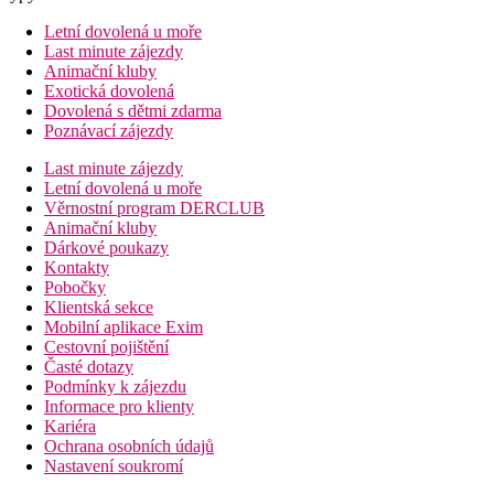
Letní dovolená u moře
Last minute zájezdy
Animační kluby
Exotická dovolená
Dovolená s dětmi zdarma
Poznávací zájezdy
Last minute zájezdy
Letní dovolená u moře
Věrnostní program DERCLUB
Animační kluby
Dárkové poukazy
Kontakty
Pobočky
Klientská sekce
Mobilní aplikace Exim
Cestovní pojištění
Časté dotazy
Podmínky k zájezdu
Informace pro klienty
Kariéra
Ochrana osobních údajů
Nastavení soukromí