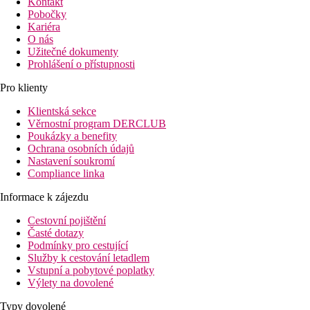
Kontakt
Pobočky
Kariéra
O nás
Užitečné dokumenty
Prohlášení o přístupnosti
Pro klienty
Klientská sekce
Věrnostní program DERCLUB
Poukázky a benefity
Ochrana osobních údajů
Nastavení soukromí
Compliance linka
Informace k zájezdu
Cestovní pojištění
Časté dotazy
Podmínky pro cestující
Služby k cestování letadlem
Vstupní a pobytové poplatky
Výlety na dovolené
Typy dovolené