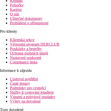
Kontakt
Pobočky
Kariéra
O nás
Užitečné dokumenty
Prohlášení o přístupnosti
Pro klienty
Klientská sekce
Věrnostní program DERCLUB
Poukázky a benefity
Ochrana osobních údajů
Nastavení soukromí
Compliance linka
Informace k zájezdu
Cestovní pojištění
Časté dotazy
Podmínky pro cestující
Služby k cestování letadlem
Vstupní a pobytové poplatky
Výlety na dovolené
Typy dovolené