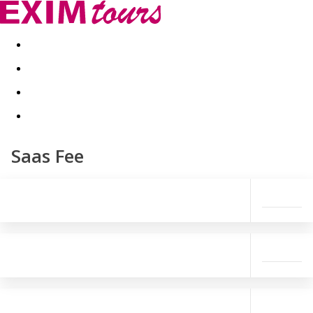
Akční nabídky
Last minute
First minute - Exotika a zim
Saas Fee