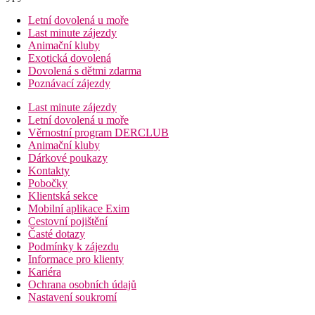
Letní dovolená u moře
Last minute zájezdy
Animační kluby
Exotická dovolená
Dovolená s dětmi zdarma
Poznávací zájezdy
Last minute zájezdy
Letní dovolená u moře
Věrnostní program DERCLUB
Animační kluby
Dárkové poukazy
Kontakty
Pobočky
Klientská sekce
Mobilní aplikace Exim
Cestovní pojištění
Časté dotazy
Podmínky k zájezdu
Informace pro klienty
Kariéra
Ochrana osobních údajů
Nastavení soukromí