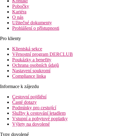
Kontakt
Pobočky
Kariéra
O nás
Užitečné dokumenty
Prohlášení o přístupnosti
Pro klienty
Klientská sekce
Věrnostní program DERCLUB
Poukázky a benefity
Ochrana osobních údajů
Nastavení soukromí
Compliance linka
Informace k zájezdu
Cestovní pojištění
Časté dotazy
Podmínky pro cestující
Služby k cestování letadlem
Vstupní a pobytové poplatky
Výlety na dovolené
Typy dovolené