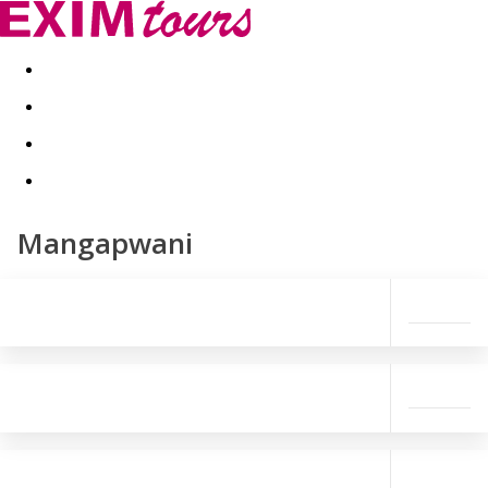
Akční nabídky
Last minute
First minute - Exotika a zim
Mangapwani