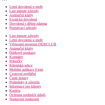
Letní dovolená u moře
Last minute zájezdy
Animační kluby
Exotická dovolená
Dovolená s dětmi zdarma
Poznávací zájezdy
Last minute zájezdy
Letní dovolená u moře
Věrnostní program DERCLUB
Animační kluby
Dárkové poukazy
Kontakty
Pobočky
Klientská sekce
Mobilní aplikace Exim
Cestovní pojištění
Časté dotazy
Podmínky k zájezdu
Informace pro klienty
Kariéra
Ochrana osobních údajů
Nastavení soukromí