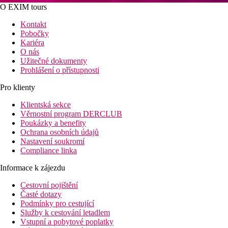
O EXIM tours
Kontakt
Pobočky
Kariéra
O nás
Užitečné dokumenty
Prohlášení o přístupnosti
Pro klienty
Klientská sekce
Věrnostní program DERCLUB
Poukázky a benefity
Ochrana osobních údajů
Nastavení soukromí
Compliance linka
Informace k zájezdu
Cestovní pojištění
Časté dotazy
Podmínky pro cestující
Služby k cestování letadlem
Vstupní a pobytové poplatky