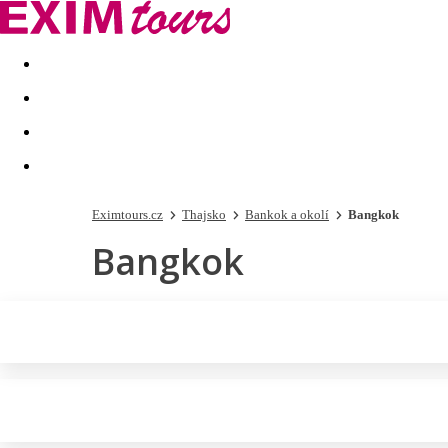
Akční nabídky
Last minute
First minute - Exotika a zim
Eximtours.cz
Thajsko
Bankok a okolí
Bangkok
Bangkok