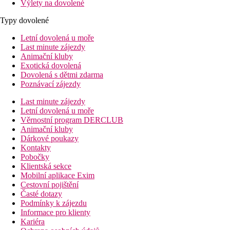
Výlety na dovolené
Typy dovolené
Letní dovolená u moře
Last minute zájezdy
Animační kluby
Exotická dovolená
Dovolená s dětmi zdarma
Poznávací zájezdy
Last minute zájezdy
Letní dovolená u moře
Věrnostní program DERCLUB
Animační kluby
Dárkové poukazy
Kontakty
Pobočky
Klientská sekce
Mobilní aplikace Exim
Cestovní pojištění
Časté dotazy
Podmínky k zájezdu
Informace pro klienty
Kariéra