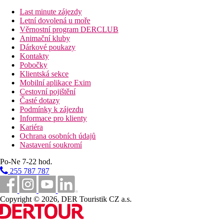
vám dobře poslouží hotelové Wellness zázemí s nabídkou
Last minute zájezdy
masáží a relaxačních procedur
Letní dovolená u moře
Věrnostní program DERCLUB
Stravování
Animační kluby
Snídaně
Dárkové poukazy
Kontakty
Vzdálenosti
Pobočky
Klientská sekce
123 km
Mobilní aplikace Exim
Vzdálenost od nejbližšího letiště
Cestovní pojištění
Časté dotazy
Bazény
Podmínky k zájezdu
Informace pro klienty
Kariéra
Dětský bazén
Ochrana osobních údajů
Bar u bazénu
Nastavení soukromí
Fotogalerie
Po-Ne 7-22 hod.
255 787 787
Copyright © 2026, DER Touristik CZ a.s.