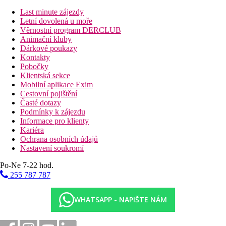
Last minute zájezdy
Vzdálenosti
Letní dovolená u moře
Věrnostní program DERCLUB
133 km
Animační kluby
Vzdálenost od nejbližšího letiště
Dárkové poukazy
Kontakty
0 m
Pobočky
Vzdálenost k pláži
Klientská sekce
Mobilní aplikace Exim
Pláž
Cestovní pojištění
Časté dotazy
Podmínky k zájezdu
Plážová dovolená
Informace pro klienty
Kariéra
Bazény
Ochrana osobních údajů
Nastavení soukromí
Lehátka a slunečníky u bazénu zdarma
Po-Ne 7-22 hod.
Bar u bazénu
255 787 787
Fotogalerie
WHATSAPP - NAPIŠTE NÁM