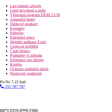
Pláž
Last minute zájezdy
Letní dovolená u moře
Věrnostní program DERCLUB
Lehátka na pláži za poplatek
Animační kluby
Slunečníky na pláži za poplatek
Dárkové poukazy
Plážová dovolená
Kontakty
Pobočky
Bazény
Klientská sekce
Mobilní aplikace Exim
Cestovní pojištění
Lehátka a slunečníky u bazénu zdarma
Časté dotazy
Podmínky k zájezdu
Fotogalerie
Informace pro klienty
Kariéra
Ochrana osobních údajů
Nastavení soukromí
Po-Ne 7-22 hod.
255 787 787