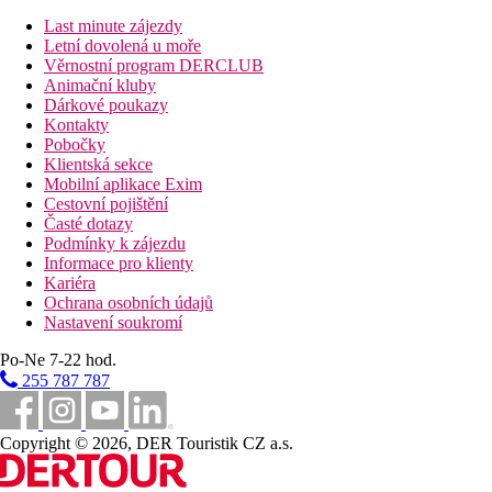
Stravování
Last minute zájezdy
Snídaně
Letní dovolená u moře
Věrnostní program DERCLUB
Vzdálenosti
Animační kluby
Dárkové poukazy
33 km
Kontakty
Vzdálenost od nejbližšího letiště
Pobočky
Klientská sekce
Bazény
Mobilní aplikace Exim
Cestovní pojištění
Časté dotazy
Lehátka a slunečníky u bazénu zdarma
Podmínky k zájezdu
Dětský bazén
Informace pro klienty
Bar u bazénu
Kariéra
Ochrana osobních údajů
Fotogalerie
Nastavení soukromí
Po-Ne 7-22 hod.
255 787 787
Copyright © 2026, DER Touristik CZ a.s.