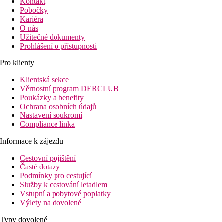
Kontakt
Pobočky
Kariéra
O nás
Užitečné dokumenty
Prohlášení o přístupnosti
Pro klienty
Klientská sekce
Věrnostní program DERCLUB
Poukázky a benefity
Ochrana osobních údajů
Nastavení soukromí
Compliance linka
Informace k zájezdu
Cestovní pojištění
Časté dotazy
Podmínky pro cestující
Služby k cestování letadlem
Vstupní a pobytové poplatky
Výlety na dovolené
Typy dovolené