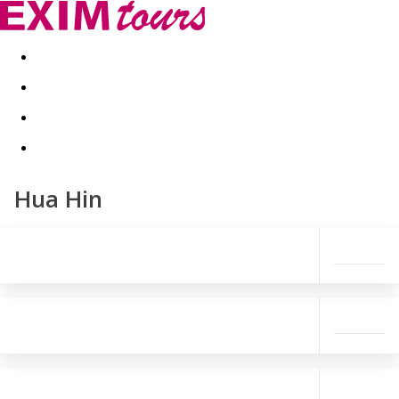
Akční nabídky
Last minute
First minute - Exotika a zim
Hua Hin