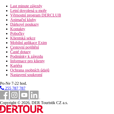
Vzdálenost od nejbližšího letiště
Last minute zájezdy
Pláž
Letní dovolená u moře
Věrnostní program DERCLUB
Animační kluby
Druh pláže
Dárkové poukazy
Kontakty
Bazény
Pobočky
Klientská sekce
Mobilní aplikace Exim
Lehátka u bazénu
Cestovní pojištění
Slunečníky u bazénu
Časté dotazy
Podmínky k zájezdu
Fotogalerie
Informace pro klienty
Kariéra
Ochrana osobních údajů
Nastavení soukromí
Po-Ne 7-22 hod.
255 787 787
Copyright © 2026, DER Touristik CZ a.s.