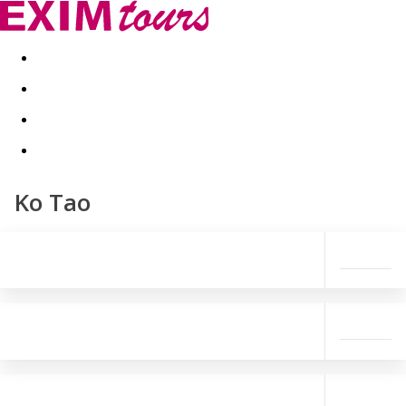
Akční nabídky
Last minute
First minute - Exotika a zim
Ko Tao