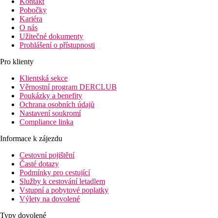
Kontakt
Pobočky
Kariéra
O nás
Užitečné dokumenty
Prohlášení o přístupnosti
Pro klienty
Klientská sekce
Věrnostní program DERCLUB
Poukázky a benefity
Ochrana osobních údajů
Nastavení soukromí
Compliance linka
Informace k zájezdu
Cestovní pojištění
Časté dotazy
Podmínky pro cestující
Služby k cestování letadlem
Vstupní a pobytové poplatky
Výlety na dovolené
Typy dovolené