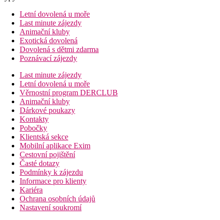
Letní dovolená u moře
Last minute zájezdy
Animační kluby
Exotická dovolená
Dovolená s dětmi zdarma
Poznávací zájezdy
Last minute zájezdy
Letní dovolená u moře
Věrnostní program DERCLUB
Animační kluby
Dárkové poukazy
Kontakty
Pobočky
Klientská sekce
Mobilní aplikace Exim
Cestovní pojištění
Časté dotazy
Podmínky k zájezdu
Informace pro klienty
Kariéra
Ochrana osobních údajů
Nastavení soukromí