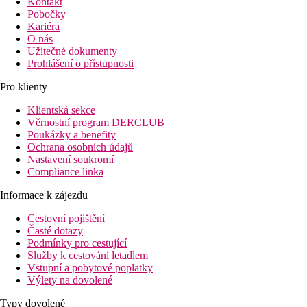
Kontakt
Pobočky
Kariéra
O nás
Užitečné dokumenty
Prohlášení o přístupnosti
Pro klienty
Klientská sekce
Věrnostní program DERCLUB
Poukázky a benefity
Ochrana osobních údajů
Nastavení soukromí
Compliance linka
Informace k zájezdu
Cestovní pojištění
Časté dotazy
Podmínky pro cestující
Služby k cestování letadlem
Vstupní a pobytové poplatky
Výlety na dovolené
Typy dovolené