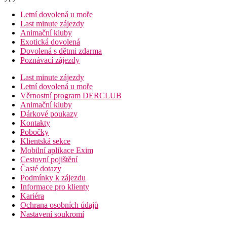
Letní dovolená u moře
Last minute zájezdy
Animační kluby
Exotická dovolená
Dovolená s dětmi zdarma
Poznávací zájezdy
Last minute zájezdy
Letní dovolená u moře
Věrnostní program DERCLUB
Animační kluby
Dárkové poukazy
Kontakty
Pobočky
Klientská sekce
Mobilní aplikace Exim
Cestovní pojištění
Časté dotazy
Podmínky k zájezdu
Informace pro klienty
Kariéra
Ochrana osobních údajů
Nastavení soukromí