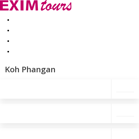
Akční nabídky
Last minute
First minute - Exotika a zim
Koh Phangan