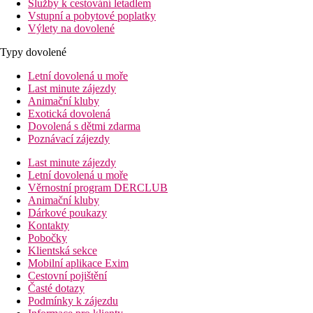
Služby k cestování letadlem
Vstupní a pobytové poplatky
Výlety na dovolené
Typy dovolené
Letní dovolená u moře
Last minute zájezdy
Animační kluby
Exotická dovolená
Dovolená s dětmi zdarma
Poznávací zájezdy
Last minute zájezdy
Letní dovolená u moře
Věrnostní program DERCLUB
Animační kluby
Dárkové poukazy
Kontakty
Pobočky
Klientská sekce
Mobilní aplikace Exim
Cestovní pojištění
Časté dotazy
Podmínky k zájezdu