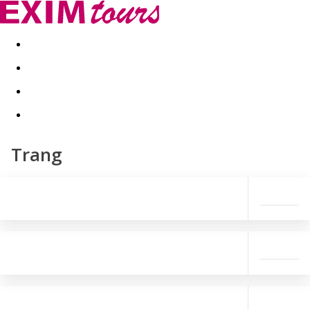
Akční nabídky
Last minute
First minute - Exotika a zim
Trang