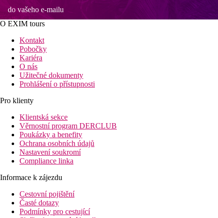
do vašeho e-mailu
O EXIM tours
Kontakt
Pobočky
Kariéra
O nás
Užitečné dokumenty
Prohlášení o přístupnosti
Pro klienty
Klientská sekce
Věrnostní program DERCLUB
Poukázky a benefity
Ochrana osobních údajů
Nastavení soukromí
Compliance linka
Informace k zájezdu
Cestovní pojištění
Časté dotazy
Podmínky pro cestující