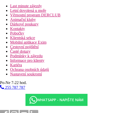
Last minute zájezdy
Fotogalerie
Letní dovolená u moře
Věrnostní program DERCLUB
Animační kluby
Dárkové poukazy
Kontakty
Pobočky
Klientská sekce
Mobilní aplikace Exim
Cestovní pojištění
Časté dotazy
Podmínky k zájezdu
Informace pro klienty
Kariéra
Ochrana osobních údajů
Nastavení soukromí
Po-Ne 7-22 hod.
255 787 787
WHATSAPP - NAPIŠTE NÁM