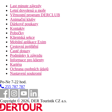
Pokoje jsou vybavené vytápěním (centrálním), varnou konvicí (zd
centrálně řízenou klimatizací.
Last minute zájezdy
Letní dovolená u moře
Standard Pokoj (Economy):
Věrnostní program DERCLUB
Pokoje jsou vybavené vytápěním (centrálním), varnou konvicí (zd
Animační kluby
centrálně řízenou klimatizací.
Dárkové poukazy
Kontakty
Vzdálenosti
Pobočky
Klientská sekce
Mobilní aplikace Exim
300 m
Cestovní pojištění
Turistické centrum
Časté dotazy
Podmínky k zájezdu
41 km
Informace pro klienty
Vzdálenost od nejbližšího letiště
Kariéra
Ochrana osobních údajů
Fotogalerie
Nastavení soukromí
Po-Ne 7-22 hod.
255 787 787
Copyright © 2026, DER Touristik CZ a.s.